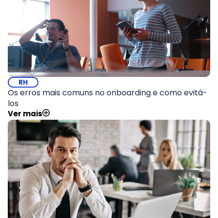
RH
Os erros mais comuns no onboarding e como evitá-
los
Ver mais