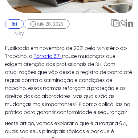
RH
July 28, 2025
Portaria 671/2021: por
RH
July 28, 2025
que o RH precisa ficar
Niky
atento?
Publicada em novembro de 2021 pelo Ministério do
Trabalho, a
Portaria 671
trouxe mudanças que
exigem atenção dos profissionais de RH. Com
atualizações que vão desde o registro de ponto até
regras contra discriminação e condições de
trabalho, essas normas reforçam a proteção e os
direitos dos colaboradores. Mas quais são as
mudanças mais importantes? E como aplicá-las na
prática para garantir conformidade e segurança?
Neste artigo, vamos explorar o que é a Portaria 671,
quais são seus principais tópicos e por que é