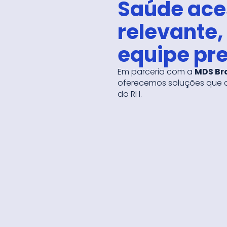
Saúde aces
relevante,
equipe pre
Em parceria com a
MDS Bra
oferecemos soluções que c
do RH.
Gestão estratég
Decisões basead
Tecnologia que d