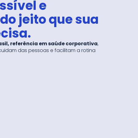
sível e
 do jeito que sua
cisa.
sil, referência em saúde corporativa
,
uidam das pessoas e facilitam a rotina
ica com suporte dedicado
as em dados reais
escomplica o dia a dia