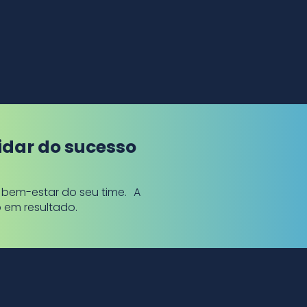
Faz mesmo diferença inve
idar do sucesso
o bem-estar do seu time. A
o em resultado.