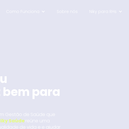
Como Funciona
Sobre nós
Niky para RHs
eu
z bem para
a em Gestão de Saúde que
iky Saúde
reúne uma
lidade de vida e e ajudar