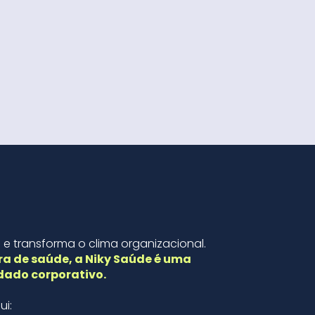
 e transforma o clima organizacional.
ra de saúde, a Niky Saúde é uma
dado corporativo.
ui: