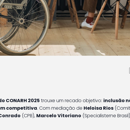
cia: inclusão que gera
scurso à execução
 do CONARH 2025
trouxe um recado objetivo:
inclusão n
gem competitiva
. Com mediação de
Heloisa Rios
(Comi
 Conrado
(CPB),
Marcelo Vitoriano
(Specialisterne Brasil