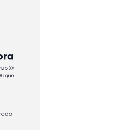
ora
culo XX
06 que
nrado