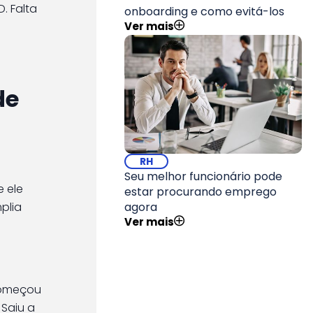
. Falta
onboarding e como evitá-los
Ver mais
de
RH
Seu melhor funcionário pode
e ele
estar procurando emprego
agora
plia
Ver mais
 começou
Saiu a