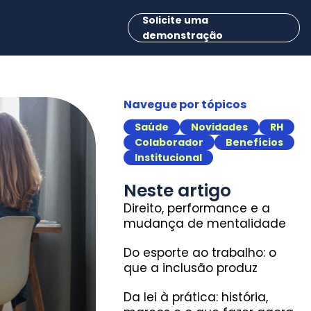
Solicite uma
demonstração
Navegue por tópicos
Saúde
Novidades
RH
Colaborador
Benefícios
Institucional
Neste artigo
Direito, performance e a
mudança de mentalidade
Do esporte ao trabalho: o
que a inclusão produz
Da lei à prática: história,