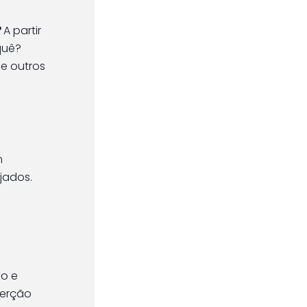
?
A partir
quê?
ue outros
m
jados.
ão e
serção