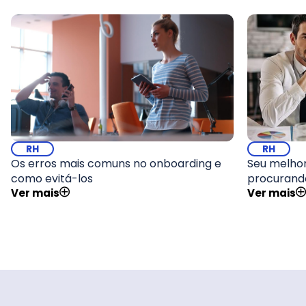
RH
RH
Os erros mais comuns no onboarding e
Seu melhor
como evitá-los
procurand
Ver mais
Ver mais