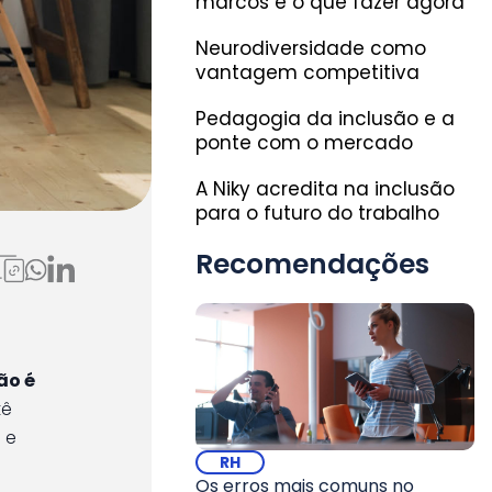
marcos e o que fazer agora
Neurodiversidade como
vantagem competitiva
Pedagogia da inclusão e a
ponte com o mercado
A Niky acredita na inclusão
para o futuro do trabalho
Recomendações
ão é
tê
) e
RH
Os erros mais comuns no