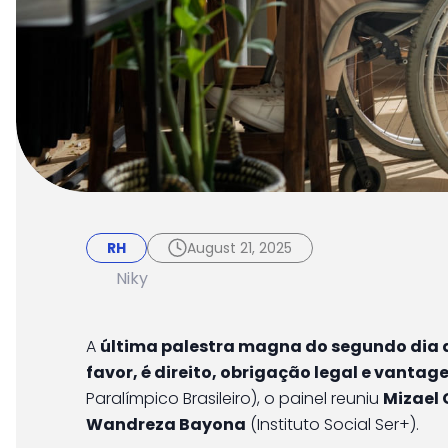
RH
August 21, 2025
Pessoa com deficiên
RH
August 21, 2025
produtividade do di
Niky
A
última palestra magna do segundo dia
favor, é direito, obrigação legal e vanta
Paralímpico Brasileiro), o painel reuniu
Mizael
Wandreza Bayona
(Instituto Social Ser+).