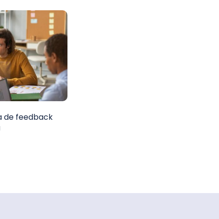
a de feedback
a