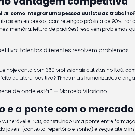
mo vantagem competitiva
liar:
como integrar uma pessoa autista ao trabalho
 autistas em empresas, com retenção próxima de 90%. Por 
hes, memória, leitura de padrões) resolvem problemas q
itiva: talentos diferentes resolvem problemas
e hoje conta com 350 profissionais autistas no Itaú, co
efeito colateral positivo? Times mais humanizados e enga
ece de onde está.” — Marcelo Vitoriano
o e a ponte com o mercado
de vulnerável e PCD, construindo uma ponte entre formaç
 jovem (contexto, repertório e sonho) e segue até a in