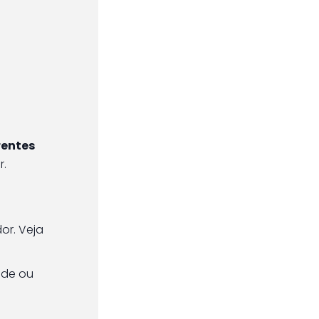
rentes
r.
or. Veja
ade ou