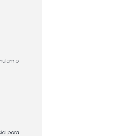
imulam o
ial para