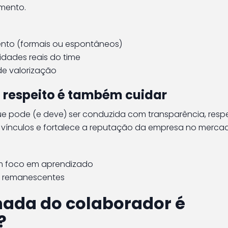
mento.
nto (formais ou espontâneos)
idades reais do time
de valorização
m respeito é também cuidar
e pode (e deve) ser conduzida com transparência, respe
 vínculos e fortalece a reputação da empresa no merca
om foco em aprendizado
os remanescentes
nada do colaborador é
?