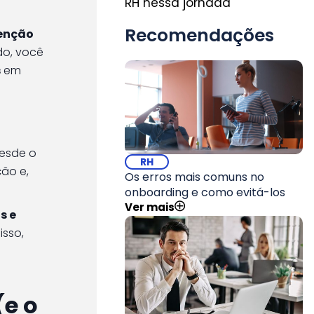
RH nessa jornada
Recomendações
tenção
údo, você
s
em
desde o
RH
ão e,
Os erros mais comuns no
onboarding e como evitá-los
Ver mais
s e
isso,
(e o