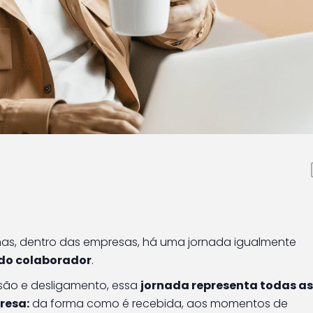
dor: como mapear e cr
itiva em todas as fase
mas, dentro das empresas, há uma jornada igualmente
do colaborador
.
são e desligamento, essa
jornada representa todas as
resa:
da forma como é recebida, aos momentos de