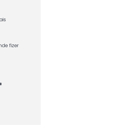
ais
de fizer
a