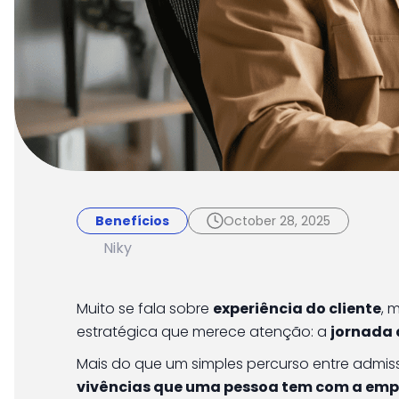
Benefícios
October 28, 2025
Jornada do colabora
Benefícios
October 28, 2025
uma experiência pos
Niky
Muito se fala sobre
experiência do cliente
, 
estratégica que merece atenção: a
jornada 
Mais do que um simples percurso entre admis
vivências que uma pessoa tem com a emp