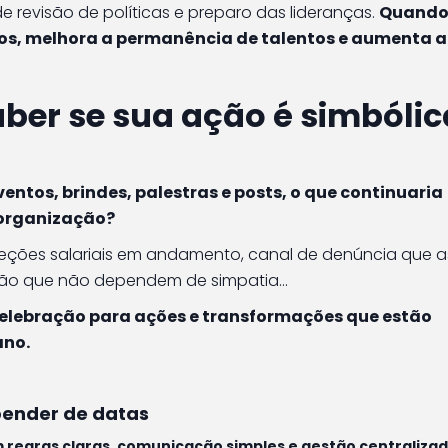
revisão de políticas e preparo das lideranças.
Quando
os, melhora a permanência de talentos e aumenta a
aber se sua ação é simbólic
ntos, brindes, palestras e posts, o que continuaria
 organização?
reções salariais em andamento, canal de denúncia que a
oção que não dependem de simpatia…
celebração para ações e transformações que estão
ano.
ender de datas
m regras claras, comunicação simples e gestão centralizad