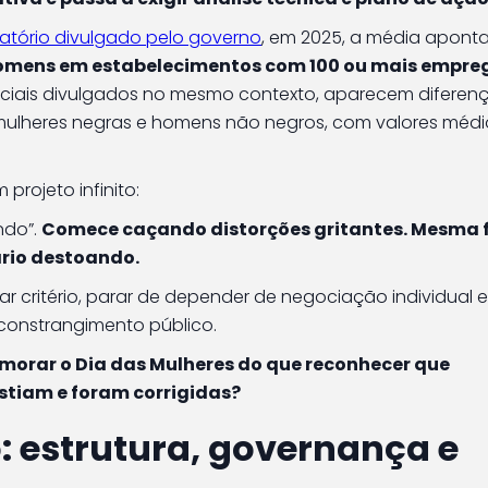
latório divulgado pelo governo
, em 2025, a média apont
homens em estabelecimentos com 100 ou mais empr
ficiais divulgados no mesmo contexto, aparecem diferen
ulheres negras e homens não negros, com valores méd
projeto infinito:
ndo”.
Comece caçando distorções gritantes. Mesma 
rio destoando.
r critério, parar de depender de negociação individual e 
 constrangimento público.
orar o Dia das Mulheres do que reconhecer que
istiam e foram corrigidas?
: estrutura, governança e