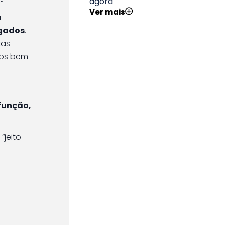
agora
Ver mais
a
egados
.
ças
ios bem
função,
“jeito