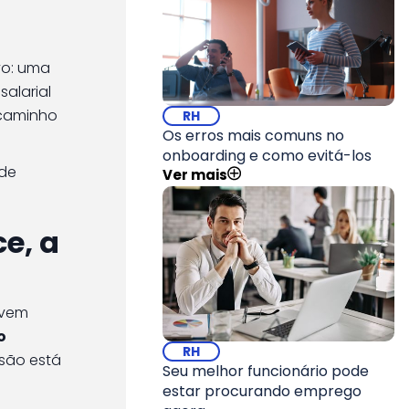
vo: uma
alarial
o caminho
RH
Os erros mais comuns no
onboarding e como evitá-los
 de
Ver mais
e, a
 vem
o
RH
ssão está
Seu melhor funcionário pode
estar procurando emprego
.