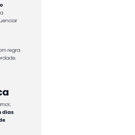
do
ra
uenciar
com regra
erdade.
ca
umor,
m dias
de