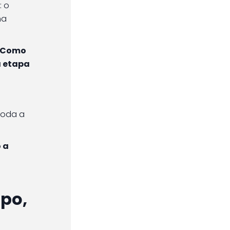
: o
na
. Como
a etapa
toda a
 a
mpo,