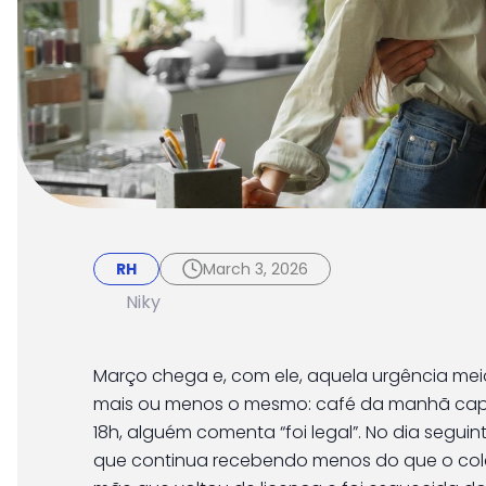
RH
March 3, 2026
Dia da Mulher nas e
RH
March 3, 2026
realmente fazem di
Niky
Março chega e, com ele, aquela urgência meio 
mais ou menos o mesmo: café da manhã caprich
18h, alguém comenta “foi legal”. No dia segui
que continua recebendo menos do que o colega