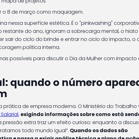
o mapa de projetos.
ar o 8 de março como maquiagem.
a nessa superfície estética. É o "pinkwashing" corporati
 restante do ano, ignoram a sobrecarga mental, o hiato s
uer sair do ciclo do brinde e entrar no ciclo do impacto, 
oragem política interna.
as possíveis para discutir o Dia da Mulher com impacto
al: quando o número aparec
om
 boa prática de empresa moderna. O Ministério do Trabalho
Salarial
,
exigindo informações sobre como está send
sa pressão extra traz um efeito curioso: enquanto a discu
tratamos todo mundo igual”.
Quando os dados são
tiva e passa a exigir análise técnica e plano de ação