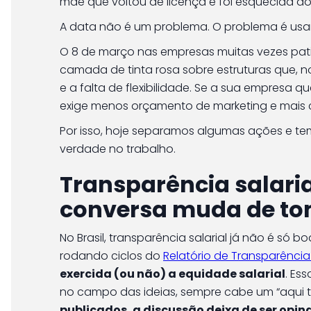
mãe que voltou de licença e foi esquecida d
A data não é um problema. O problema é us
O 8 de março nas empresas muitas vezes patin
camada de tinta rosa sobre estruturas que, no
e a falta de flexibilidade. Se a sua empresa q
exige menos orçamento de marketing e mais c
Por isso, hoje separamos algumas ações e tem
verdade no trabalho.
Transparência salari
conversa muda de t
No Brasil, transparência salarial já não é só
rodando ciclos do
Relatório de Transparência 
exercida (ou não) a equidade salarial
. Es
no campo das ideias, sempre cabe um “aqui 
publicados, a discussão deixa de ser opina