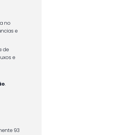
ia no
ncias e
a de
luxos e
ão
.
mente 93