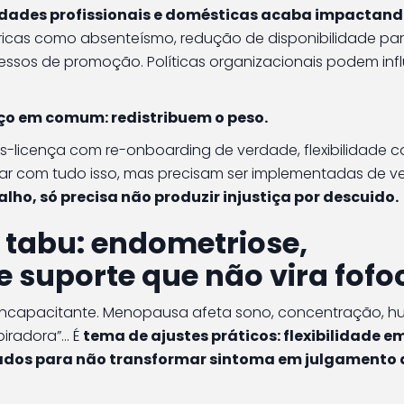
idades profissionais e domésticas acaba impactan
tricas como absenteísmo, redução de disponibilidade pa
essos de promoção. Políticas organizacionais podem infl
ço em comum: redistribuem o peso.
-licença com re-onboarding de verdade, flexibilidade 
lidar com tudo isso, mas precisam ser implementadas de v
alho, só precisa não produzir injustiça por descuido.
tabu: endometriose,
 suporte que não vira fofo
 incapacitante. Menopausa afeta sono, concentração, h
radora”... É
tema de ajustes práticos: flexibilidade e
inados para não transformar sintoma em julgamento 