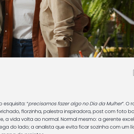
mpresas: ações que
ferença
esquisita: “
precisamos fazer algo no Dia da Mulher
”. O 
ado, florzinha, palestra inspiradora, post com foto boni
nte, a vida volta ao normal. Normal mesmo: a gerente exce
 do lado; a analista que evita ficar sozinha com um líd