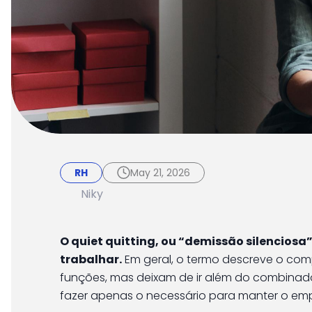
RH
May 21, 2026
Quiet quitting nas 
RH
May 21, 2026
comportamento revel
Niky
O quiet quitting, ou “demissão silencios
trabalhar.
Em geral, o termo descreve o co
funções, mas deixam de ir além do combina
fazer apenas o necessário para manter o em