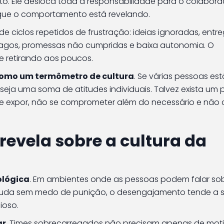
to. Ele desloca toda a responsabilidade para o colabora
 que o comportamento está revelando.
de ciclos repetidos de frustração: ideias ignoradas, entre
agos, promessas não cumpridas e baixa autonomia. O
 se retirando aos poucos.
 como um termômetro de cultura
. Se várias pessoas es
eja uma soma de atitudes individuais. Talvez exista um
e expor, não se comprometer além do necessário e não 
 revela sobre a cultura da
ológica
. Em ambientes onde as pessoas podem falar so
 ajuda sem medo de punição, o desengajamento tende a s
ioso.
ar
. Times sobrecarregados não precisam apenas de mot