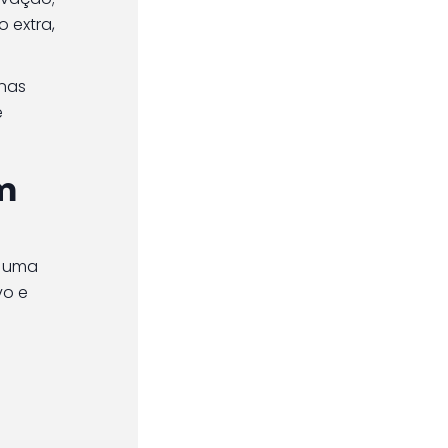
 extra,
enas
e
em
m uma
vo e