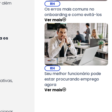
r além
RH
Os erros mais comuns no
onboarding e como evitá-los
Ver mais
a os
RH
Seu melhor funcionário pode
estar procurando emprego
ativas,
agora
Ver mais
cionar,