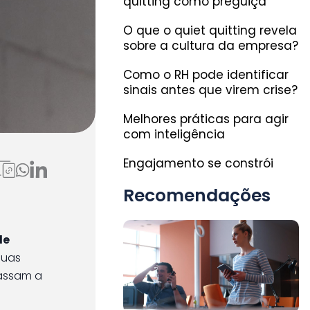
quitting como preguiça
O que o quiet quitting revela
sobre a cultura da empresa?
Como o RH pode identificar
sinais antes que virem crise?
Melhores práticas para agir
com inteligência
Engajamento se constrói
rança
Recomendações
de
suas
passam a