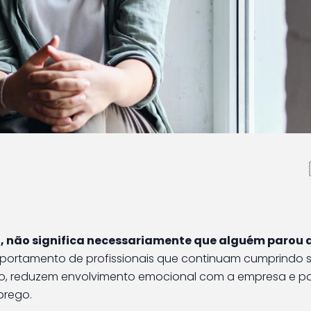
empresas: o que esse
a sobre cultura e lide
a”, não significa necessariamente que alguém parou 
mportamento de profissionais que continuam cumprindo 
do, reduzem envolvimento emocional com a empresa e 
prego.