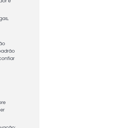
dor e
gas,
tão
 padrão
confiar
bre
er
ivação;