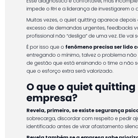
Esse diagnóstico é confortável, mas incomple
impede o RH e a liderança de investigarem o
Muitas vezes, o quiet quitting aparece depois 
excesso de demandas urgentes, feedbacks v
profissional não “desliga” de uma vez. Ele vai
É por isso que o
fenômeno precisa ser lido
entregando o mínimo, talvez o problema não s
de gestão que está ensinando o time a não s
que o esforço extra será valorizado.
O que o quiet quitting
empresa?
Revela, primeiro, se existe segurança psic
sobrecarga, discordar com respeito e pedir
identificado antes de virar afastamento silenc
Revela também se a empresa sabe prioriz