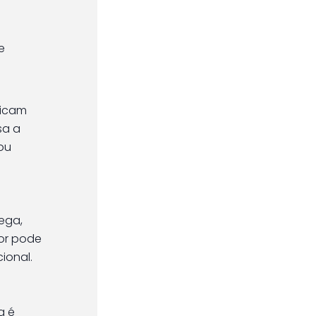
e
ficam
sa a
ou
ega,
dor pode
ional.
a é