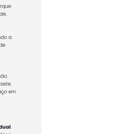
orque
is.
ndo a
 de
não
gaste
saço em
idual
.