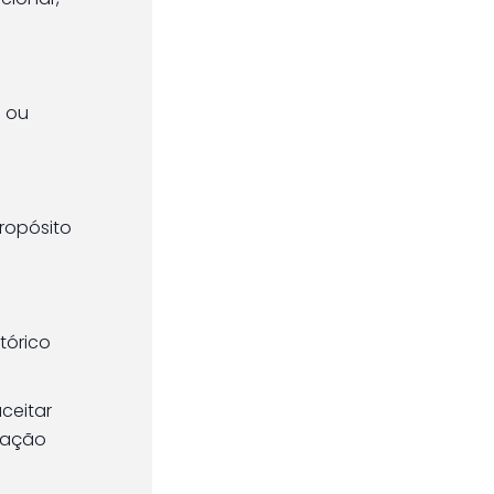
s ou
ropósito
tórico
ceitar
lação