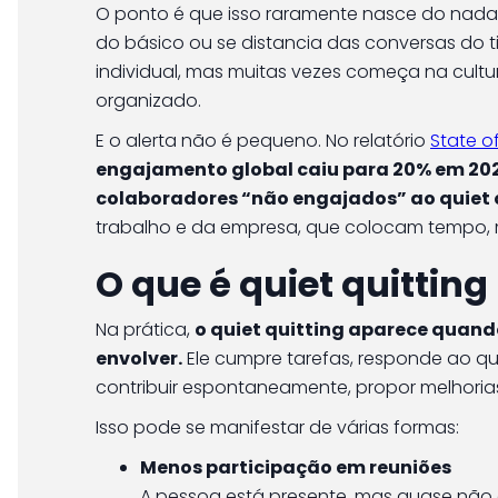
O ponto é que isso raramente nasce do nada.
do básico ou se distancia das conversas do
individual, mas muitas vezes começa na cultu
organizado.
E o alerta não é pequeno. No relatório
State o
engajamento global caiu para 20% em 202
colaboradores “não engajados” ao quiet 
trabalho e da empresa, que colocam tempo, 
O que é quiet quitting
Na prática,
o quiet quitting aparece quand
envolver.
Ele cumpre tarefas, responde ao que 
contribuir espontaneamente, propor melhoria
Isso pode se manifestar de várias formas:
Menos participação em reuniões
A pessoa está presente, mas quase não 