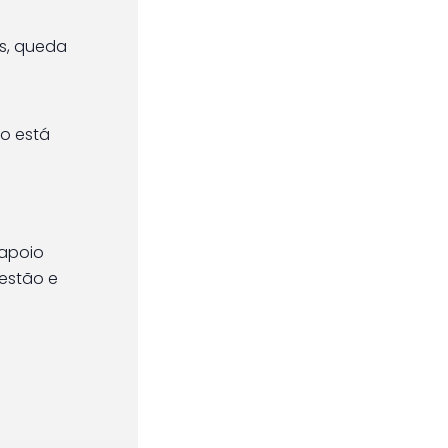
es, queda
o está
 apoio
gestão e