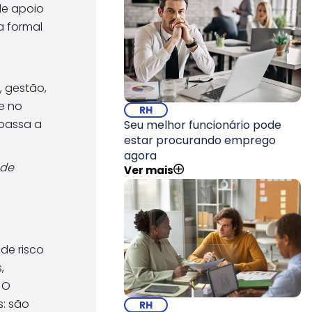
de apoio
a formal
, gestão,
e no
RH
passa a
Seu melhor funcionário pode
estar procurando emprego
agora
 de
Ver mais
de risco
,
 O
s: são
RH