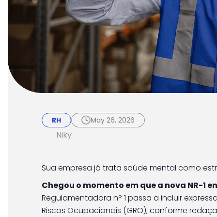
RH
May 26, 2026
Nova NR-1 entra em 
RH
May 26, 2026
faz parte da gestão 
Niky
Sua empresa já trata saúde mental como est
Chegou o momento em que a nova NR-1 ent
Regulamentadora nº 1 passa a incluir express
Riscos Ocupacionais (GRO), conforme redação d