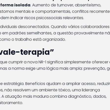
e forma isolada
. Aumento de turnover, absenteísmo,
stornos mentais e comportamentais, conflitos recorrent
em indicar riscos psicossociais relevantes.
 individuais desconectados. Quando vários colaboradores
o em padrões semelhantes, a questão provavelmente nã
como o trabalho está organizado.
vale-terapia”
ue cumprir a nova NR-1 significa simplesmente oferecer
, mas a norma exige uma lógica mais ampla: prevenção, 
de estratégia. Benefícios ajudam a ampliar acesso, reduzir
hos, não resolvem um ambiente tóxico, uma liderança
. A atuação mais madura combina diagnóstico, dados,
nitoramento.