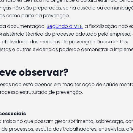
s fatores de risco na origem. Se a cultura estimula jorna
deranças não são preparadas, se há assédio ou comunicaç
sas como parte da prevenção.
 da documentação.
Segundo o MTE
, a fiscalização não e
onsistência técnica do processo adotado pela empresa,
 a efetividade das medidas de prevenção. Documentos,
vistas e outras evidências poderão demonstrar a imple
deve observar?
resas não está apenas em “não ter ação de saúde mental
rocesso estruturado de prevenção.
icossociais
trabalho que possam gerar sofrimento, sobrecarga, con
de processos, escuta dos trabalhadores, entrevistas, ofi