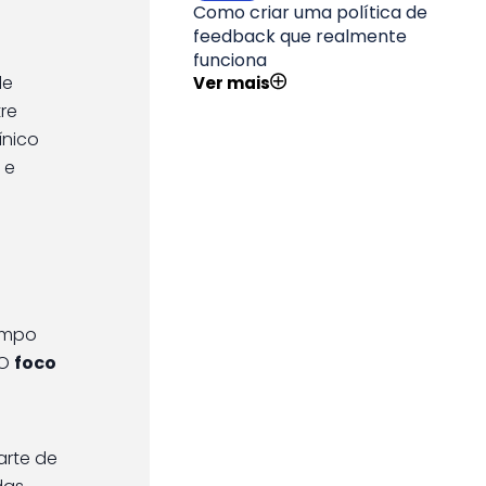
Como criar uma política de
feedback que realmente
funciona
de
Ver mais
tre
ínico
 e
ampo
 O
foco
arte de