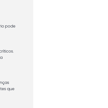
rio pode
ríticos.
da
anças
ntes que