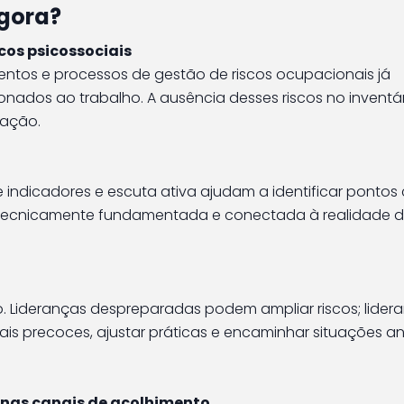
gora?
cos psicossociais
mentos e processos de gestão de riscos ocupacionais já
onados ao trabalho. A ausência desses riscos no inventá
zação.
e indicadores e escuta ativa ajudam a identificar pontos c
 tecnicamente fundamentada e conectada à realidade 
. Lideranças despreparadas podem ampliar riscos; lider
ais precoces, ajustar práticas e encaminhar situações a
enas canais de acolhimento