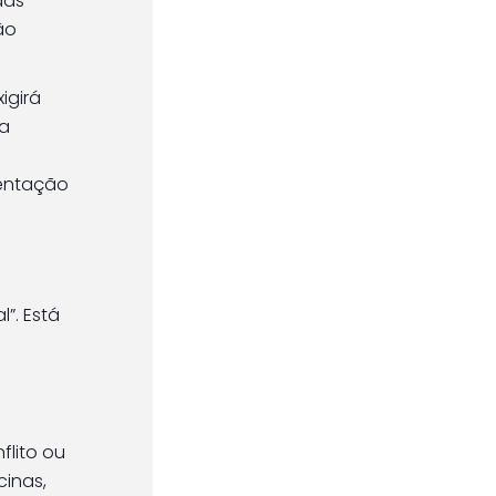
das
ão
xigirá
 a
mentação
”. Está
flito ou
cinas,