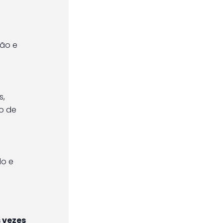
ção e
s,
o de
do e
 vezes