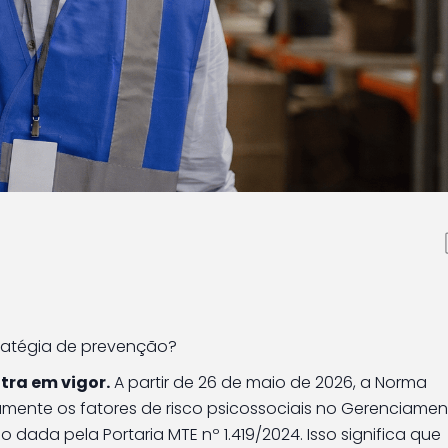
vigor: saúde mental ag
de riscos ocupacionais
ratégia de prevenção?
ra em vigor.
A partir de 26 de maio de 2026, a Norma
amente os fatores de risco psicossociais no Gerenciame
ada pela Portaria MTE nº 1.419/2024. Isso significa que