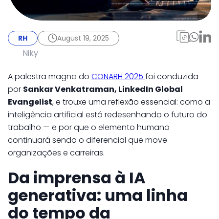
RH
August 19, 2025
CONARH 2025: O poder
RH
August 19, 2025
das pessoas na era da
Niky
inteligência artificial
A palestra magna do
CONARH 2025
foi conduzida
por
Sankar Venkatraman, LinkedIn Global
Evangelist
, e trouxe uma reflexão essencial: como a
inteligência artificial está redesenhando o futuro do
trabalho — e por que o elemento humano
continuará sendo o diferencial que move
organizações e carreiras.
Da imprensa à IA
generativa: uma linha
do tempo da