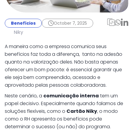
Benefícios
October 7, 2025
Como comunicar
Benefícios
October 7, 2025
benefícios de forma
Niky
clara e engajadora
A maneira como a empresa comunica seus
para os colaboradores
benefícios faz toda a diferença, tanto na adesão
quanto na valorização deles. Não basta apenas
oferecer um bom pacote: é essencial garantir que
ele seja bem compreendido, acessado e
aproveitado pelas pessoas colaboradoras.
Neste cenário, a
comunicação interna
tem um
papel decisivo. Especialmente quando falamos de
soluções flexíveis, como o
Cartão Niky
, o modo
como o RH apresenta os benefícios pode
determinar o sucesso (ou não) do programa.