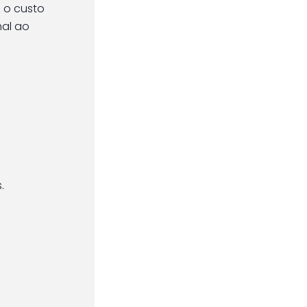
e o custo
nal ao
.