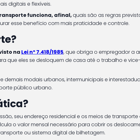
 digitais e flexíveis.
ransporte funciona, afinal,
quais são as regras previst
rar esse benefício com mais praticidade e controle.
rte?
visto na
Lei nº 7.418/1985
, que obriga o empregador a a
ra que eles se desloquem de casa até o trabalho e vice
ns e demais modais urbanos, intermunicipais e interestadu
porte público urbano.
ática?
ão, seu endereço residencial e os meios de transporte
alcula o valor mensal necessário para cobrir os desloca
ransporte ou sistema digital de bilhetagem.