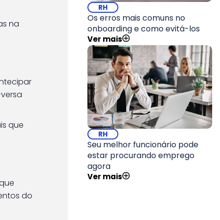
RH
Os erros mais comuns no
as na
onboarding e como evitá-los
Ver mais
ntecipar
-versa
ais que
RH
Seu melhor funcionário pode
estar procurando emprego
agora
Ver mais
 que
mentos do