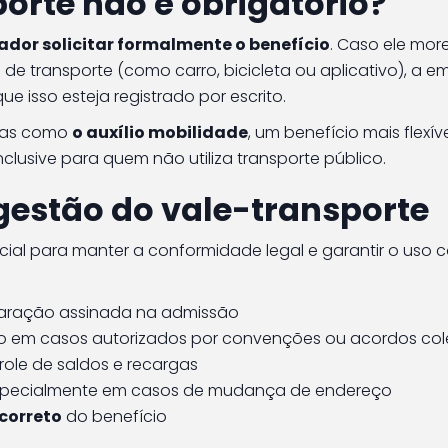
orte não é obrigatório?
rador solicitar formalmente o benefício
. Caso ele mor
 de transporte (como carro, bicicleta ou aplicativo), a 
e isso esteja registrado por escrito.
ivas como
o auxílio mobilidade
, um benefício mais flexív
lusive para quem não utiliza transporte público.
gestão do vale-transporte
cial para manter a conformidade legal e garantir o uso c
laração assinada na admissão
to em casos autorizados por convenções ou acordos col
ole de saldos e recargas
especialmente em casos de mudança de endereço
 correto
do benefício