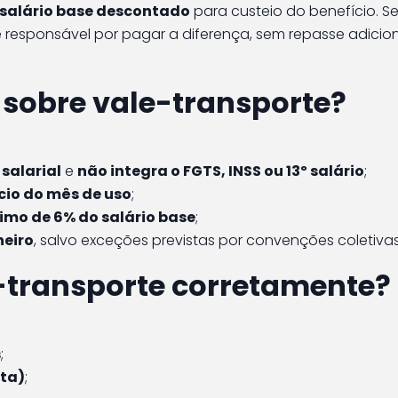
 salário base descontado
para custeio do benefício. S
 responsável por pagar a diferença, sem repasse adicio
o sobre vale-transporte?
salarial
e
não integra o FGTS, INSS ou 13º salário
;
ício do mês de uso
;
imo de 6% do salário base
;
heiro
, salvo exceções previstas por convenções coletivas
-transporte corretamente?
s
;
lta)
;