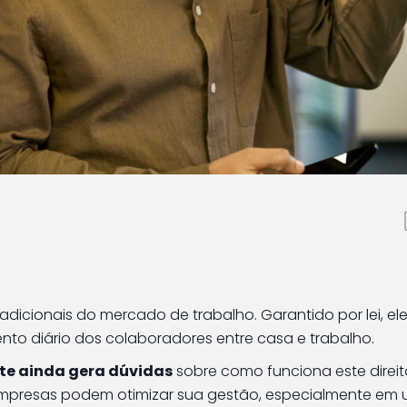
s empresas: como funci
as
adicionais do mercado de trabalho. Garantido por lei, el
ento diário dos colaboradores entre casa e trabalho.
te ainda gera dúvidas
sobre como funciona este direit
empresas podem otimizar sua gestão, especialmente em