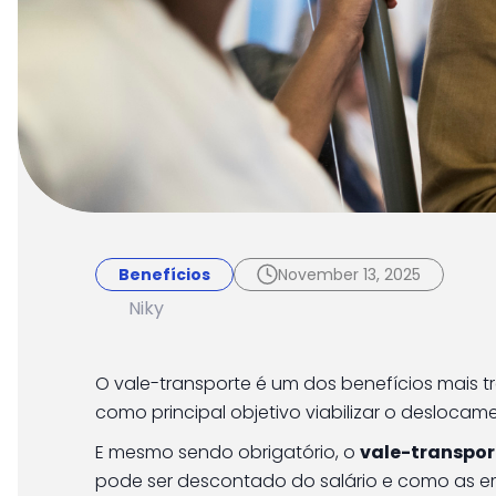
Benefícios
November 13, 2025
Vale-transporte na
Benefícios
November 13, 2025
regras e boas prátic
Niky
O vale-transporte é um dos benefícios mais tr
como principal objetivo viabilizar o deslocam
E mesmo sendo obrigatório, o
vale-transpor
pode ser descontado do salário e como as 