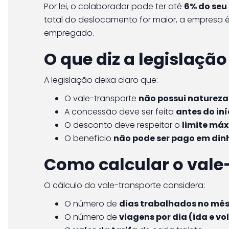
Por lei, o colaborador pode ter até
6% do seu
total do deslocamento for maior, a empresa é
empregado.
O que diz a legislaçã
A legislação deixa claro que:
O vale-transporte
não possui natureza 
A concessão deve ser feita
antes do in
O desconto deve respeitar o
limite máx
O benefício
não pode ser pago em din
Como calcular o vale
O cálculo do vale-transporte considera:
O número de
dias trabalhados no mê
O número de
viagens por dia (ida e vo