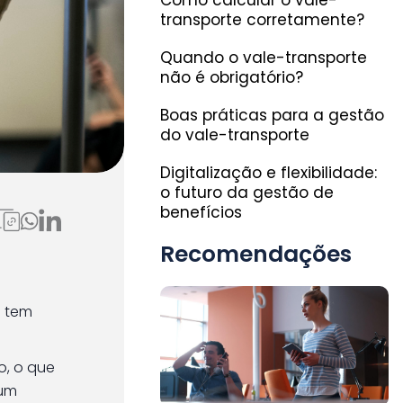
Como calcular o vale-
transporte corretamente?
Quando o vale-transporte
não é obrigatório?
Boas práticas para a gestão
do vale-transporte
Digitalização e flexibilidade:
o futuro da gestão de
ona,
benefícios
Recomendações
e tem
o, o que
 um