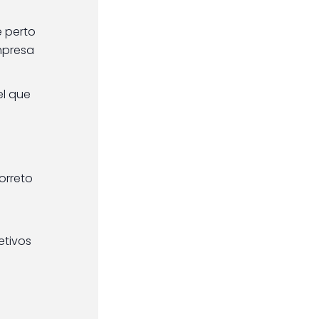
e perto
empresa
el que
orreto
etivos