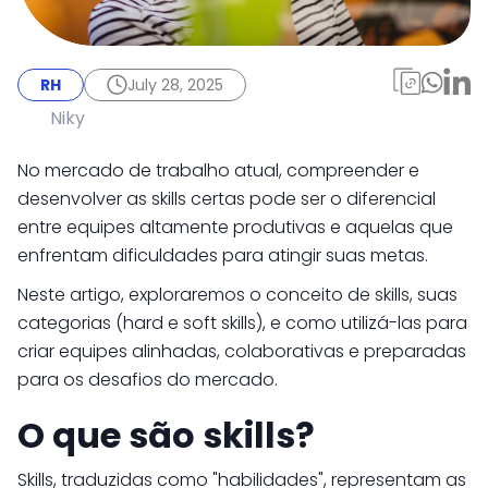
RH
July 28, 2025
O que são Skills, como
RH
July 28, 2025
identificar e
Niky
desenvolver nas
No mercado de trabalho atual, compreender e
empresas
desenvolver as skills certas pode ser o diferencial
entre equipes altamente produtivas e aquelas que
enfrentam dificuldades para atingir suas metas.
Neste artigo, exploraremos o conceito de skills, suas
categorias (hard e soft skills), e como utilizá-las para
criar equipes alinhadas, colaborativas e preparadas
para os desafios do mercado.
O que são skills?
Skills, traduzidas como "habilidades", representam as