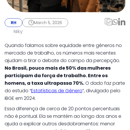
RH
March 5, 2026
Mulheres no mercado
RH
March 5, 2026
de trabalho: como
Niky
está a participação
Quando falamos sobre equidade entre gêneros no
feminina nas
mercado de trabalho, os números mais recentes
ajudam a tirar o debate do campo da percepção.
empresas brasileiras
No Brasil, pouco mais de 50% das mulheres
participam da força de trabalho. Entre os
homens, a taxa ultrapassa 70%.
O dado faz parte
do estudo “
Estatísticas de Gênero
”, divulgado pelo
IBGE em 2024.
Essa diferença de cerca de 20 pontos percentuais
não é pontual. Ela se mantém ao longo dos anos e
ajuda a explicar outros desdobramentos: menor