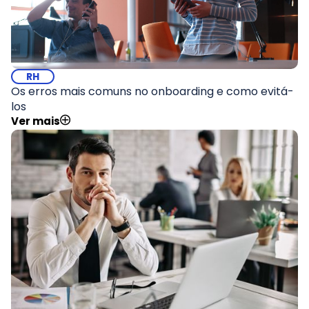
RH
Os erros mais comuns no onboarding e como evitá-
los
Ver mais