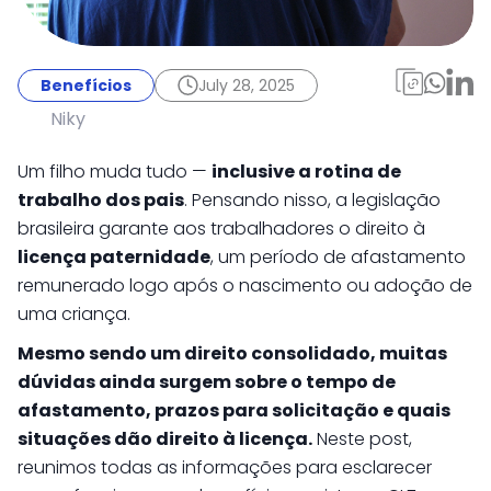
Benefícios
July 28, 2025
Licença paternidade:
Benefícios
July 28, 2025
todos os detalhes e
Niky
regras da CLT
Um filho muda tudo —
inclusive a rotina de
trabalho dos pais
. Pensando nisso, a legislação
brasileira garante aos trabalhadores o direito à
licença paternidade
, um período de afastamento
remunerado logo após o nascimento ou adoção de
uma criança.
Mesmo sendo um direito consolidado, muitas
dúvidas ainda surgem sobre o tempo de
afastamento, prazos para solicitação e quais
situações dão direito à licença.
Neste post,
reunimos todas as informações para esclarecer