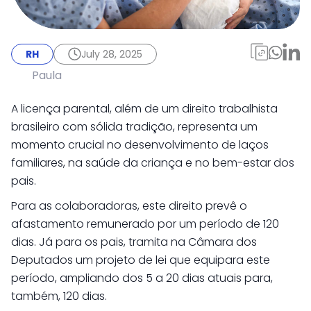
RH
July 28, 2025
Licença Parental:
RH
July 28, 2025
como funciona, tipos e
Paula
muito mais!
A licença parental, além de um direito trabalhista
brasileiro com sólida tradição, representa um
momento crucial no desenvolvimento de laços
familiares, na saúde da criança e no bem-estar dos
pais.
Para as colaboradoras, este direito prevê o
afastamento remunerado por um período de 120
dias. Já para os pais, tramita na Câmara dos
Deputados um projeto de lei que equipara este
período, ampliando dos 5 a 20 dias atuais para,
também, 120 dias.