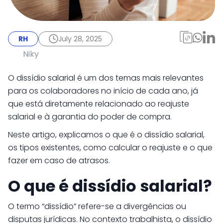
RH
July 28, 2025
Dissídio salarial:
RH
July 28, 2025
entenda os tipos,
Niky
quando sai e como
O dissídio salarial é um dos temas mais relevantes
calcular
para os colaboradores no início de cada ano, já
que está diretamente relacionado ao reajuste
salarial e à garantia do poder de compra.
Neste artigo, explicamos o que é o dissídio salarial,
os tipos existentes, como calcular o reajuste e o que
fazer em caso de atrasos.
O que é dissídio salarial?
O termo “dissídio” refere-se a divergências ou
disputas jurídicas. No contexto trabalhista, o dissídio