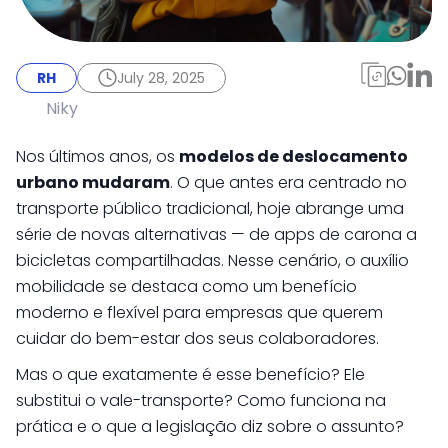
RH
July 28, 2025
Conheça os tipos de
RH
July 28, 2025
auxílio mobilidade e o
Niky
que diz a lei
Nos últimos anos, os
modelos de deslocamento
urbano mudaram
. O que antes era centrado no
transporte público tradicional, hoje abrange uma
série de novas alternativas — de apps de carona a
bicicletas compartilhadas. Nesse cenário, o auxílio
mobilidade se destaca como um benefício
moderno e flexível para empresas que querem
cuidar do bem-estar dos seus colaboradores.
Mas o que exatamente é esse benefício? Ele
substitui o vale-transporte? Como funciona na
prática e o que a legislação diz sobre o assunto?