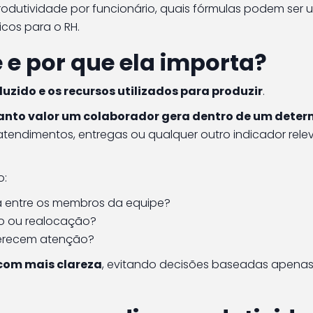
rodutividade por funcionário, quais fórmulas podem ser 
cos para o RH.
 e por que ela importa?
duzido e os recursos utilizados para produzir
.
anto valor um colaborador gera dentro de um dete
 atendimentos, entregas ou qualquer outro indicador rele
o:
da entre os membros da equipe?
o ou realocação?
merecem atenção?
 com mais clareza
, evitando decisões baseadas apena