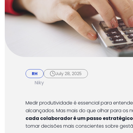
RH
July 28, 2025
Como fazer o cálcul
RH
July 28, 2025
funcionário?
Niky
Medir produtividade é essencial para entende
alcançados. Mas mais do que olhar para os n
cada colaborador é um passo estratégico
tomar decisões mais conscientes sobre gestã