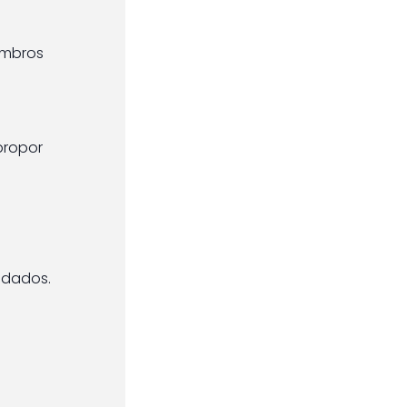
membros
propor
 dados.