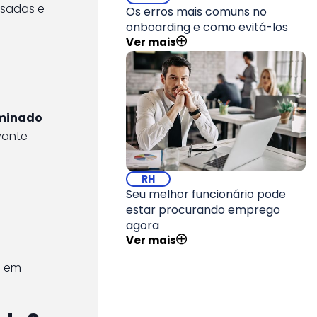
usadas e
Os erros mais comuns no
onboarding e como evitá-los
Ver mais
rminado
vante
RH
Seu melhor funcionário pode
estar procurando emprego
agora
Ver mais
s em