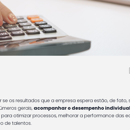
o de produtividade por
r se os resultados que a empresa espera estão, de fato,
úmeros gerais,
acompanhar o desempenho individual
para otimizar processos, melhorar a performance das e
o de talentos.