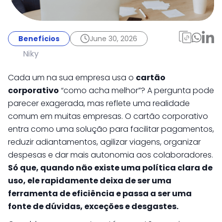
Benefícios
June 30, 2026
Cartão corporativo
Benefícios
June 30, 2026
sem regra pode virar
Niky
dor de cabeça: como
Cada um na sua empresa usa o
cartão
empresas estão
corporativo
“como acha melhor”? A pergunta pode
parecer exagerada, mas reflete uma realidade
organizando políticas
comum em muitas empresas. O cartão corporativo
de uso
entra como uma solução para facilitar pagamentos,
reduzir adiantamentos, agilizar viagens, organizar
despesas e dar mais autonomia aos colaboradores.
Só que, quando não existe uma política clara de
uso, ele rapidamente deixa de ser uma
ferramenta de eficiência e passa a ser uma
fonte de dúvidas, exceções e desgastes.