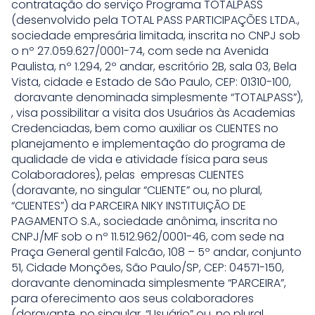
contratação do serviço Programa TOTALPASS
(desenvolvido pela TOTAL PASS PARTICIPAÇÕES LTDA.,
sociedade empresária limitada, inscrita no CNPJ sob
o nº 27.059.627/0001-74, com sede na Avenida
Paulista, nº 1.294, 2º andar, escritório 2B, sala 03, Bela
Vista, cidade e Estado de São Paulo, CEP: 01310-100,
doravante denominada simplesmente “TOTALPASS”),
, visa possibilitar a visita dos Usuários às Academias
Credenciadas, bem como auxiliar os CLIENTES no
planejamento e implementação do programa de
qualidade de vida e atividade física para seus
Colaboradores), pelas empresas CLIENTES
(doravante, no singular “CLIENTE” ou, no plural,
“CLIENTES”) da PARCEIRA NIKY INSTITUIÇÃO DE
PAGAMENTO S.A., sociedade anônima, inscrita no
CNPJ/MF sob o nº 11.512.962/0001-46, com sede na
Praça General gentil Falcão, 108 – 5º andar, conjunto
51, Cidade Monções, São Paulo/SP, CEP: 04571-150,
doravante denominada simplesmente “PARCEIRA”,
para oferecimento aos seus colaboradores
(doravante, no singular, “Usuário” ou, no plural,