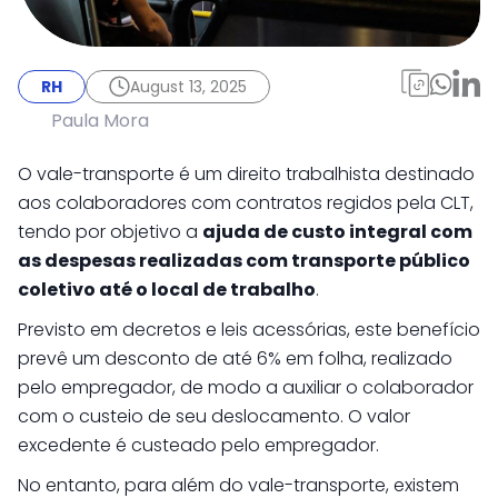
RH
July 28, 2025
Vale-transporte: o que
RH
August 13, 2025
é e como otimizar a
Paula Mora
sua gestão?
O vale-transporte é um direito trabalhista destinado
aos colaboradores com contratos regidos pela CLT,
tendo por objetivo a
ajuda de custo integral com
as despesas realizadas com transporte público
coletivo até o local de trabalho
.
Previsto em decretos e leis acessórias, este benefício
prevê um desconto de até 6% em folha, realizado
pelo empregador, de modo a auxiliar o colaborador
com o custeio de seu deslocamento. O valor
excedente é custeado pelo empregador.
No entanto, para além do vale-transporte, existem