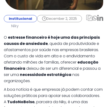
Institucional
December 2, 2025
TudoNoBolso: como o
Institucional
December 2, 2025
benefício financeiro
Niky
ajuda colaboradores a
O
estresse financeiro é hoje uma das principais
sair do vermelho
causas de ansiedade
, queda de produtividade e
afastamentos por saúde nas empresas brasileiras.
Com o custo de vida em alta e o endividamento
afetando milhões de famílias, oferecer
educação
financeira
deixou de ser um diferencial e passou a
ser uma
necessidade estratégica
nas
organizações.
A boa notícia é que empresas já podem contar com
soluções práticas para apoiar seus colaboradores.
A
TudoNoBolso
, parceira da Niky, é uma das