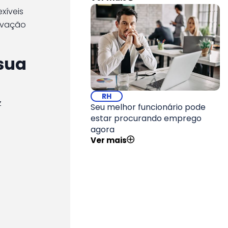
xíveis
tivação
 sua
RH
z
Seu melhor funcionário pode
estar procurando emprego
agora
Ver mais