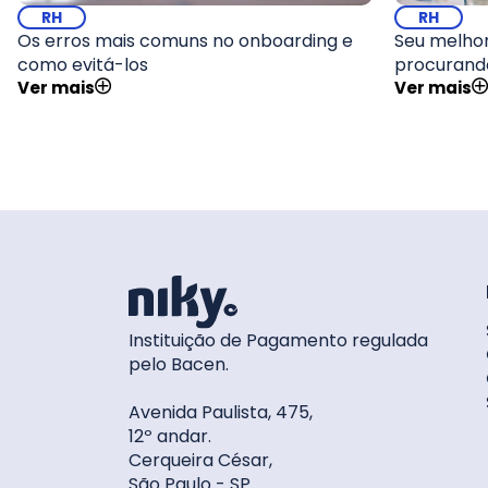
RH
RH
Os erros mais comuns no onboarding e
Seu melhor
como evitá-los
procurand
Ver mais
Ver mais
Instituição de Pagamento regulada
pelo Bacen.
Avenida Paulista, 475,
12º andar.
Cerqueira César,
São Paulo - SP.