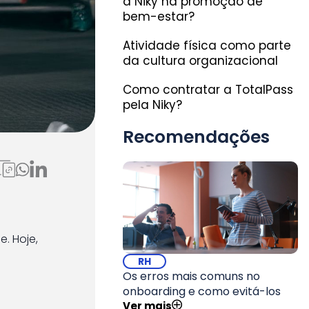
a Niky na promoção de
bem-estar?
Atividade física como parte
da cultura organizacional
Como contratar a TotalPass
pela Niky?
Recomendações
como
. Hoje,
RH
Os erros mais comuns no
onboarding e como evitá-los
Ver mais