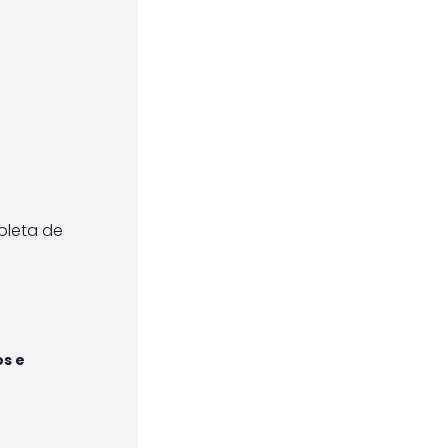
pleta de
os e