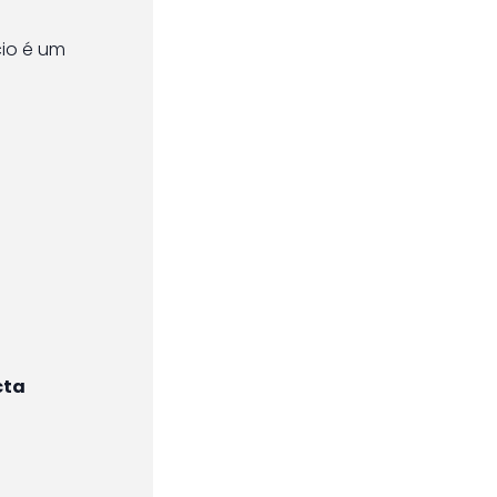
io é um
cta