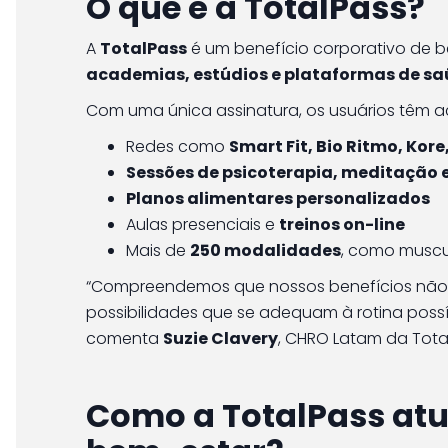
O que é a TotalPass?
A
TotalPass
é um benefício corporativo de 
academias, estúdios e plataformas de saú
Com uma única assinatura, os usuários têm a
Redes como
Smart Fit, Bio Ritmo, Kor
Sessões de psicoterapia, meditação
Planos alimentares personalizados
Aulas presenciais e
treinos on-line
Mais de
250 modalidades
, como muscu
“Compreendemos que nossos benefícios não
possibilidades que se adequam à rotina possí
comenta
Suzie Clavery
, CHRO Latam da Tota
Como a TotalPass at