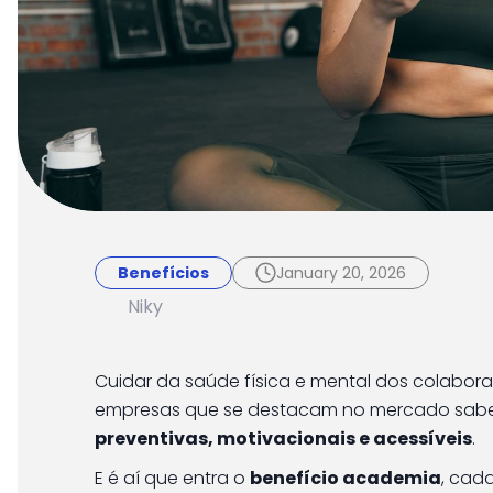
Benefícios
January 20, 2026
TotalPass e o incent
Benefícios
January 20, 2026
benefício academia
Niky
Cuidar da saúde física e mental dos colabor
empresas que se destacam no mercado sa
preventivas, motivacionais e acessíveis
.
E é aí que entra o
benefício academia
, cad