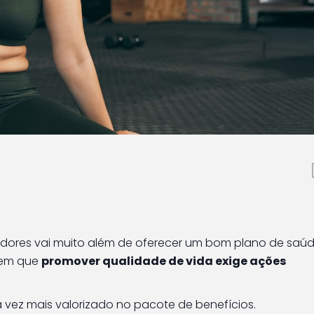
ivo à atividade física 
adores vai muito além de oferecer um bom plano de saúde
bem que
promover qualidade de vida exige ações
a vez mais valorizado no pacote de benefícios.