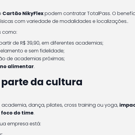
o
Cartão NikyFlex
podem contratar TotalPass. O benefíc
físicas com variedade de modalidades e localizações..
s como:
 partir de R$ 39,90, em diferentes academias;
elamento e sem fidelidade;
ção de academias próximas;
ano alimentar
.
 parte da cultura
 academia, dança, pilates, cross training ou yoga,
impa
 foco do time
.
sua empresa está:
r;