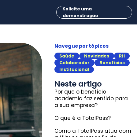
Solicite uma
demonstração
Navegue por tópicos
Saúde
Novidades
RH
Colaborador
Benefícios
Institucional
Neste artigo
Por que o benefício
academia faz sentido para
a sua empresa?
O que é a TotalPass?
Como a TotalPass atua com