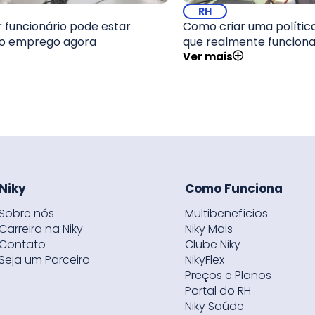
RH
 funcionário pode estar
Como criar uma polític
o emprego agora
que realmente funcion
Ver mais
Niky
Como Funciona
Sobre nós
Multibenefícios
Carreira na Niky
Niky Mais
Contato
Clube Niky
Seja um Parceiro
NikyFlex
Preços e Planos
Portal do RH
Niky Saúde