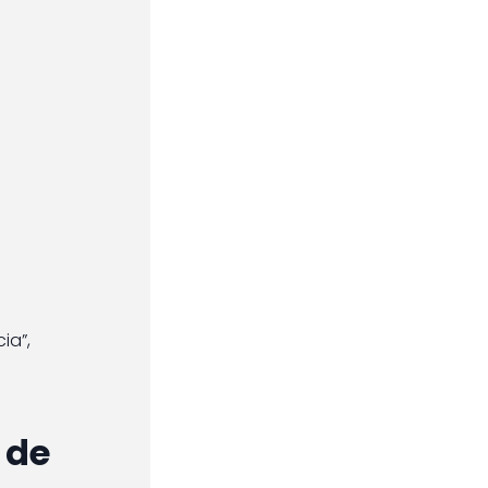
ia”,
 de