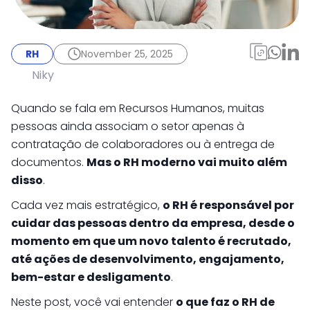
RH
November 25, 2025
O que faz o RH de uma
RH
November 25, 2025
empresa: funções e
Niky
responsabilidades
Quando se fala em Recursos Humanos, muitas
explicadas de forma
pessoas ainda associam o setor apenas à
contratação de colaboradores ou à entrega de
simples
documentos.
Mas o RH moderno vai muito além
disso
.
Cada vez mais estratégico,
o RH é responsável por
cuidar das pessoas dentro da empresa, desde o
momento em que um novo talento é recrutado,
até ações de desenvolvimento, engajamento,
bem-estar e desligamento
.
Neste post, você vai entender
o que faz o RH de