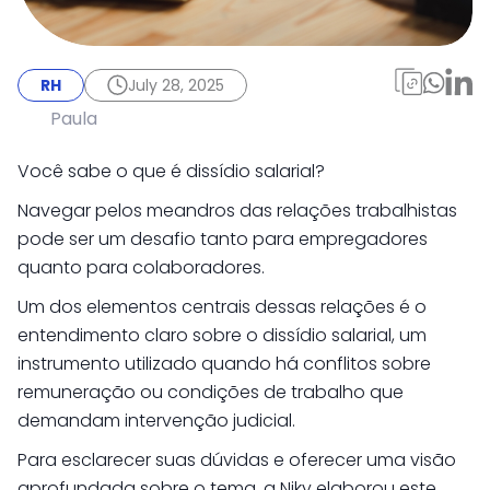
RH
July 28, 2025
Dissídio salarial
RH
July 28, 2025
explicado de A a Z:
Paula
Entenda tudo agora!
Você sabe o que é dissídio salarial?
Navegar pelos meandros das relações trabalhistas
pode ser um desafio tanto para empregadores
quanto para colaboradores.
Um dos elementos centrais dessas relações é o
entendimento claro sobre o dissídio salarial, um
instrumento utilizado quando há conflitos sobre
remuneração ou condições de trabalho que
demandam intervenção judicial.
Para esclarecer suas dúvidas e oferecer uma visão
aprofundada sobre o tema, a Niky elaborou este