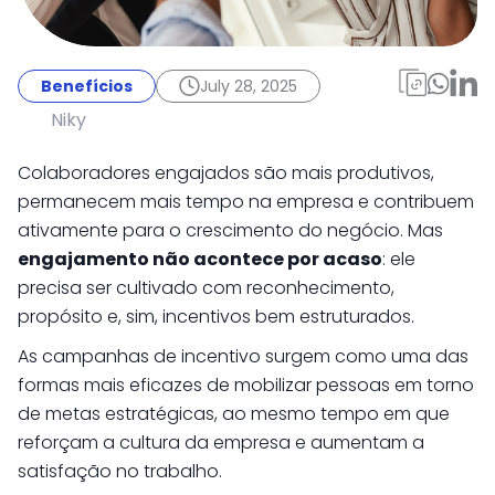
Benefícios
July 28, 2025
Campanha de
Benefícios
July 28, 2025
incentivo: 6 modelos
Niky
para engajar sua
Colaboradores engajados são mais produtivos,
equipe
permanecem mais tempo na empresa e contribuem
ativamente para o crescimento do negócio. Mas
engajamento não acontece por acaso
: ele
precisa ser cultivado com reconhecimento,
propósito e, sim, incentivos bem estruturados.
As campanhas de incentivo surgem como uma das
formas mais eficazes de mobilizar pessoas em torno
de metas estratégicas, ao mesmo tempo em que
reforçam a cultura da empresa e aumentam a
satisfação no trabalho.