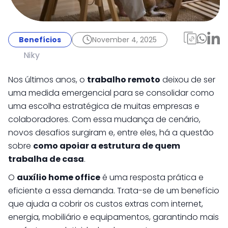
Benefícios
November 4, 2025
Auxílio home office:
Benefícios
November 4, 2025
como as empresas
Niky
estão apoiando o
Nos últimos anos, o
trabalho remoto
deixou de ser
trabalho remoto
uma medida emergencial para se consolidar como
uma escolha estratégica de muitas empresas e
colaboradores. Com essa mudança de cenário,
novos desafios surgiram e, entre eles, há a questão
sobre
como apoiar a estrutura de quem
trabalha de casa
.
O
auxílio home office
é uma resposta prática e
eficiente a essa demanda. Trata-se de um benefício
que ajuda a cobrir os custos extras com internet,
energia, mobiliário e equipamentos, garantindo mais