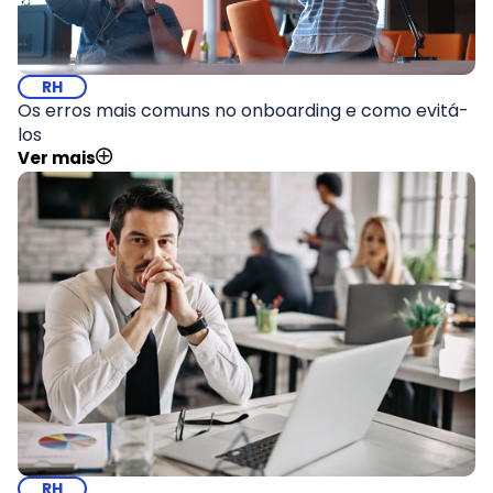
RH
Os erros mais comuns no onboarding e como evitá-
los
Ver mais
RH