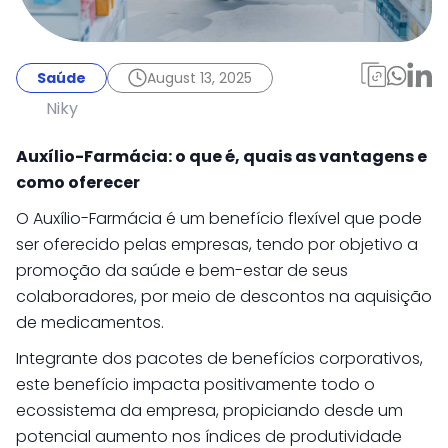
Saúde
July 28, 2025
Auxílio-Farmácia: o
Saúde
August 13, 2025
que é, quais as
Niky
vantagens e como
Auxílio-Farmácia: o que é, quais as vantagens e
oferecer
como oferecer
O Auxílio-Farmácia é um benefício flexível que pode
ser oferecido pelas empresas, tendo por objetivo a
promoção da saúde e bem-estar de seus
colaboradores, por meio de descontos na aquisição
de medicamentos.
Integrante dos pacotes de benefícios corporativos,
este benefício impacta positivamente todo o
ecossistema da empresa, propiciando desde um
potencial aumento nos índices de produtividade