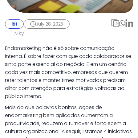
RH
July 28, 2025
4 ações de
RH
July 28, 2025
endomarketing para
Niky
engajar
Endomarketing não é só sobre comunicação
colaboradores (e
interna. É sobre fazer com que cada colaborador se
sinta parte essencial do negócio. E em um cenário
como benefícios
cada vez mais competitivo, empresas que querem
flexíveis
reter talentos e manter times motivados precisam
potencializam
olhar com atenção para estratégias voltadas ao
público interno.
resultados)
Mais do que palavras bonitas, ações de
endomarketing bem aplicadas aumentam a
produtividade, reduzem o turnover e fortalecem a
cultura organizacional. A seguir, listamos 4 iniciativas