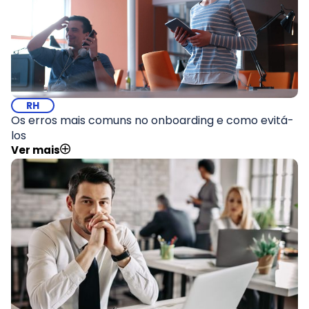
RH
Os erros mais comuns no onboarding e como evitá-
los
Ver mais